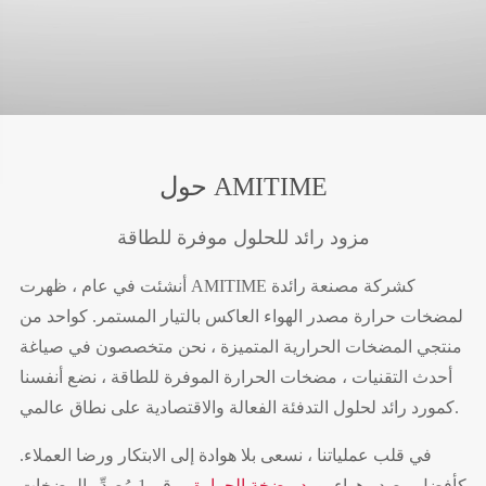
حول AMITIME
مزود رائد للحلول موفرة للطاقة
أنشئت في عام ، ظهرت AMITIME كشركة مصنعة رائدة
لمضخات حرارة مصدر الهواء العاكس بالتيار المستمر. كواحد من
منتجي المضخات الحرارية المتميزة ، نحن متخصصون في صياغة
أحدث التقنيات ، مضخات الحرارة الموفرة للطاقة ، نضع أنفسنا
كمورد رائد لحلول التدفئة الفعالة والاقتصادية على نطاق عالمي.
في قلب عملياتنا ، نسعى بلا هوادة إلى الابتكار ورضا العملاء.
كأفضل مصدر هواء
مورد مضخة الحرارة
و رقم 1 مُصدِّر المضخات