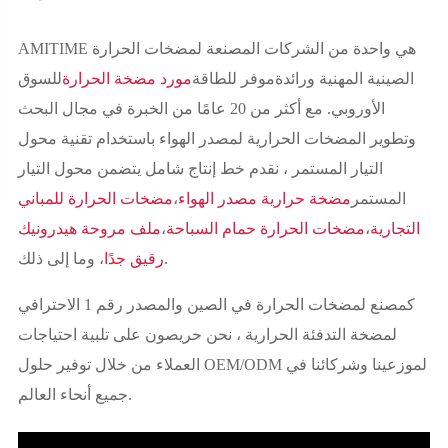
AMITIME هي واحدة من الشركات المصنعة لمضخات الحرارة
الصينية المهنية ورائدة
موفر للطاقة
مورد مضخة الحرارة
للسوق
الأوروبي. مع أكثر من 20 عامًا من الخبرة في مجال البحث
وتطوير المضخات الحرارية لمصدر الهواء باستخدام تقنية محول
التيار المستمر ، نقدم خط إنتاج شامل يتضمن محول التيار
المستمر
مضخة حرارية مصدر الهواء
،
مضخات الحرارة للمباني
التجارية
،
مضخات الحرارة حمام السباحة
،
ملف مروحة هيدرونيك
، وما إلى ذلك.
رقيق جدًا
كمصنع لمضخات الحرارة في الصين والمصدر رقم 1 الاحترافي
لمضخة التدفئة الحرارية ، نحن حريصون على تلبية احتياجات
العملاء من خلال توفير حلول OEM/ODM لموزعينا وشركائنا في
جميع أنحاء العالم.