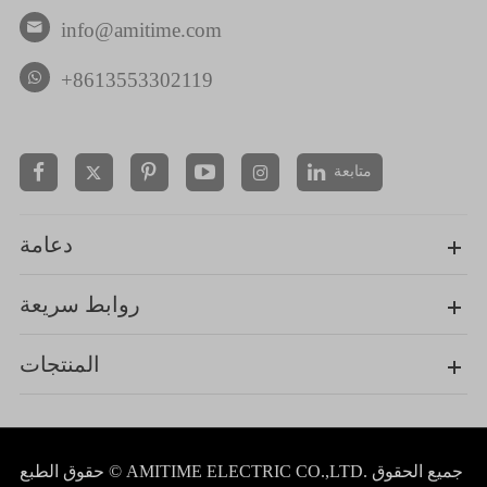
info@amitime.com

+8613553302119
متابعة


دعامة
روابط سريعة
المنتجات
جميع الحقوق
AMITIME ELECTRIC CO.,LTD.
حقوق الطبع ©