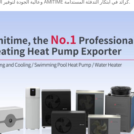
وعالية الجودة لتوفير الراحة على مدار العام. وقد عزز هذا التركيز الاستراتيجي سمعة AMITIME كرائد في ابتكار التدفئة المستدامة.