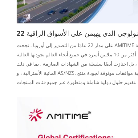
لتكنولوجي الذي يهيمن على الأسواق الراقية
على مدار 22 عامًا من التصدير إلى أوروبا ، نجحت AMITIME في اختراق العديد من الأسواق الراقية في جميع أنحاء أوروبا وأمريكا الشمالية
وآسيا ، مستفيدة من مزاياها التكنولوجية الاستثنائية. لم تكتسب منتجاتها ثقة أكثر من 10 ملايين أسرة في جميع أنحاء العالم بجودتها العالية
يضًا سلسلة من الشهادات الصارمة ، بما في ذلك EU Keymark ، المملكة المتحدة MCS ، UL/ETL ، العلامة
المائية الأسترالية ، و AS/NZS. هذه الشهادات ليست فقط بمثابة موافقات موثوقة لجودة منتج AMITIME ولكنها أيضًا دليل قوي على قدرتها على
تقديم حلول دولية شاملة ومتطورة عبر جميع فئات المنتجات.