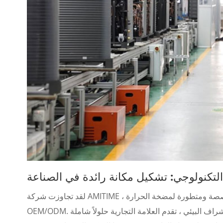
التكنولوجي: تشكيل مكانة رائدة في الصناعة
لقد تجاوزت شركة AMITIME ، التي تأسست في ، التصورات التقليدية ، متجاوزة دورها كشركة مصنعة متخصصة ومتطورة لمضخة الحرارة
OEM/ODM. بفضل التزام ثلاثي بتكامل التكنولوجيا الذكية وتجربة المستخدم الاستثنائية والإشراف البيئي ، تقدم العلامة التجارية حلولاً شاملة