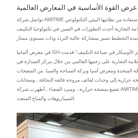
عرض القوة الأساسية في المعارض العالمية
تواصل شركة AMITIME اكتساب الاعتراف الرسمي في المعارض العالمية من الدرجة الأولى من خلال الاستفادة من نظامها البيئي التكنولوجي
لامة التجارية أحدث التطورات في الصين في تكنولوجيا التكييف
في معرض ألمانيا ISH-الشهير باسم "جوائز الأوسكار في صناعة التكييف"-قدمت AMITIME أول ظهور جريء مع مجموعة شاملة من المنتجات
علامة التجارية على زخمها العالمي من خلال مركز الصدارة في
لكة المتحدة ومعرض آسيا وبركة السباحة والسبا. من المضخات
خة حرارية إلى وحدات لفائف مروحة فائقة النحافة ، وسخانات
تجمع بمضخة حرارية ، ومبرد الفضاء ، أظهرت شركة AMITIME قدراتها على مستوى النظام للتعامل مع متطلبات بنية الطاقة متعددة
السيناريوهات والمناخ المتعدد.