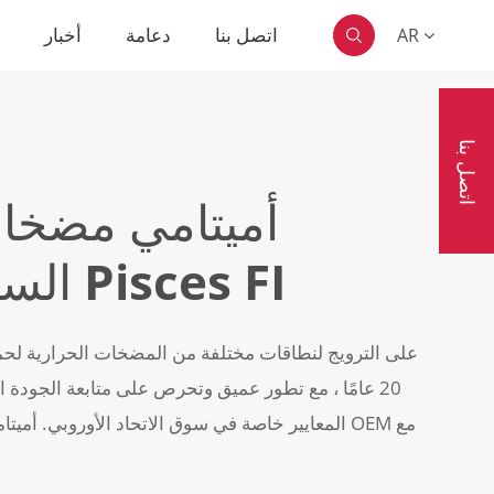
اتصل بنا
دعامة
أخبار
ا
AR

اتصل بنا
أميتامي مضخات
السباحة من سلسلة Pisces FI
20 عامًا ، مع تطور عميق وتحرص على متابعة الجودة ا
المعايير خاصة في سوق الاتحاد الأوروبي. أميتام