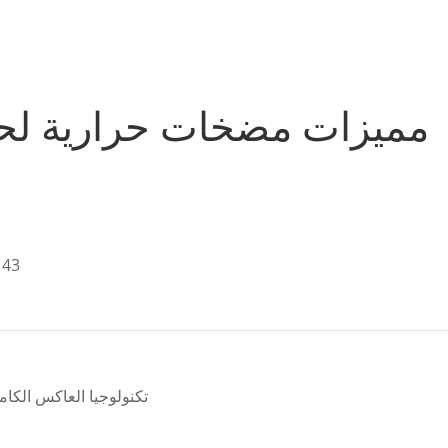
مميزات مضخات حرارية لح
نطاق عمل واسع: -15 "C (اختياري) ~ 43 درجة مئوية
تكنولوجيا العاكس الكا