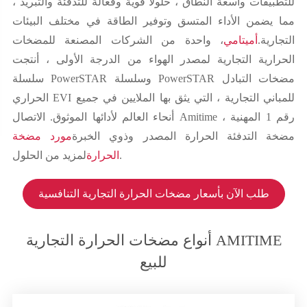
للتطبيقات واسعة النطاق ، حلولاً قوية وفعالة للتدفئة والتبريد ،
مما يضمن الأداء المتسق وتوفير الطاقة في مختلف البيئات
التجارية.
أميتامي
، واحدة من الشركات المصنعة للمضخات
الحرارية التجارية لمصدر الهواء من الدرجة الأولى ، أنتجت
سلسلة PowerSTAR وسلسلة PowerSTAR مضخات التبادل
الحراري EVI للمباني التجارية ، التي يثق بها الملايين في جميع
أنحاء العالم لأدائها الموثوق. الاتصال Amitime ، رقم 1 المهنية
مضخة التدفئة الحرارة المصدر وذوي الخبرة
مورد مضخة
لمزيد من الحلول.
الحرارة
طلب الآن بأسعار مضخات الحرارة التجارية التنافسية
أنواع مضخات الحرارة التجارية AMITIME
للبيع