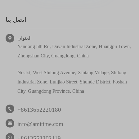
اتصل بنا
العنوان

Yandong 5th Rd, Dayan Industrial Zone, Huangpu Town,
Zhongshan City, Guangdong, China
No.1st, West Shilong Avenue, Xintang Village, Shilong
Industrial Zone, Lunjiao Street, Shunde District, Foshan
City, Guangdong Province, China
+8613652220180

info@amitime.com

+8613553302119