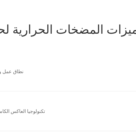
يزات المضخات الحرارية لح
نطاق عمل واسع: -15 درجة مئوية (اختيا
تكنولوجيا العاكس الكا