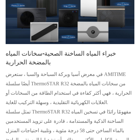
خبراء المياه الساخنة الصحية-سخانات المياه
بالمضخة الحرارية
في معرض آسيا وبركة السباحة والسبا ، ستعرض AMITIME
أيضًا سلسلة ThermoSTAR R32 من سخانات المياه بالمضخة
الحرارية ، فهي أكثر كفاءة في استخدام الطاقة من السخانات أو
الغلايات الكهربائية التقليدية ، وسهلة التركيب للغاية.
تمثل سلسلة ThermoSTAR R32 مفهومًا رائدًا في تسخين المياه
الساخنة الذكية والمستدامة ، قادرة على تزويد المستخدمين
بالماء الساخن حتى 58 درجة مئوية ، وتلبية احتياجات المنزل
اليومية بالكامل. والأكثر من ذلك ، أن تشغيلها المستقر والهادئ