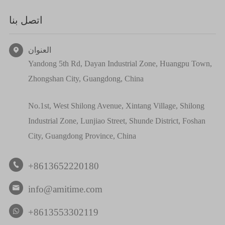
اتصل بنا
العنوان

Yandong 5th Rd, Dayan Industrial Zone, Huangpu Town,
Zhongshan City, Guangdong, China
No.1st, West Shilong Avenue, Xintang Village, Shilong
Industrial Zone, Lunjiao Street, Shunde District, Foshan
City, Guangdong Province, China
+8613652220180

info@amitime.com

+8613553302119