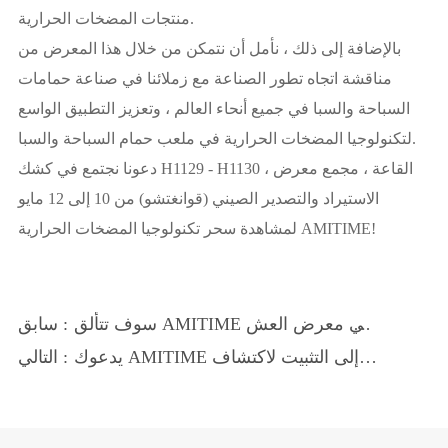
منتجات المضخات الحرارية.
بالإضافة إلى ذلك ، نأمل أن نتمكن من خلال هذا المعرض من
مناقشة اتجاه تطور الصناعة مع زملائنا في صناعة حمامات
السباحة والسبا في جميع أنحاء العالم ، وتعزيز التطبيق الواسع
لتكنولوجيا المضخات الحرارية في ملعب حمام السباحة والسبا.
دعونا نجتمع في كشك H1129 - H1130 ، القاعة ، مجمع معرض
الاستيراد والتصدير الصيني (قوانغتشو) من 10 إلى 12 مايو
لمشاهدة سحر تكنولوجيا المضخات الحرارية AMITIME!
سوف تتألق AMITIME في معرض العش
سابق :
في ألمانيا بتقنية التدفئة المبتكرة.
يدعوك AMITIME إلى التثبيت لاكتشاف
التالي :
حلول التدفئة الخضراء!