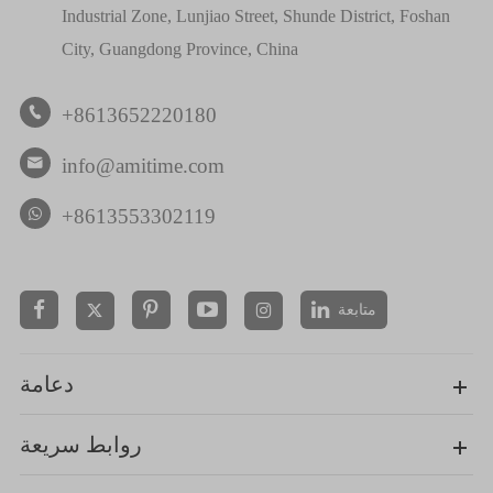
Industrial Zone, Lunjiao Street, Shunde District, Foshan
City, Guangdong Province, China
+8613652220180

info@amitime.com

+8613553302119
متابعة


دعامة
روابط سريعة