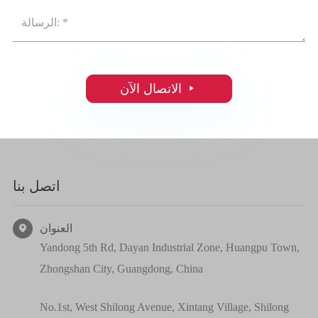

الاتصال الآن
اتصل بنا
العنوان

Yandong 5th Rd, Dayan Industrial Zone, Huangpu Town,
Zhongshan City, Guangdong, China
No.1st, West Shilong Avenue, Xintang Village, Shilong