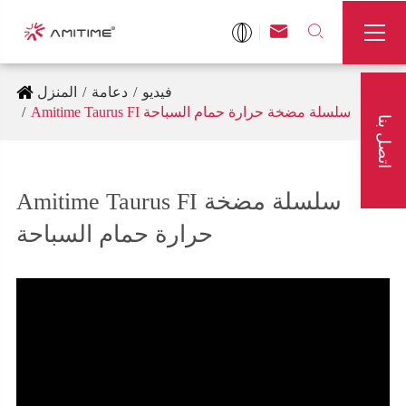



فيديو
دعامة
المنزل
Amitime Taurus FI سلسلة مضخة حرارة حمام السباحة
اتصل بنا
Amitime Taurus FI سلسلة مضخة
حرارة حمام السباحة